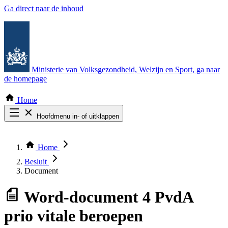
Ga direct naar de inhoud
Ministerie van Volksgezondheid, Welzijn en Sport
, ga naar
de homepage
Home
Hoofdmenu in- of uitklappen
Zoek door alle publicaties
Thema COVID-19
Home
Bekijk per bestuursorgaan
Besluit
Document
Word-document
4 PvdA
prio vitale beroepen