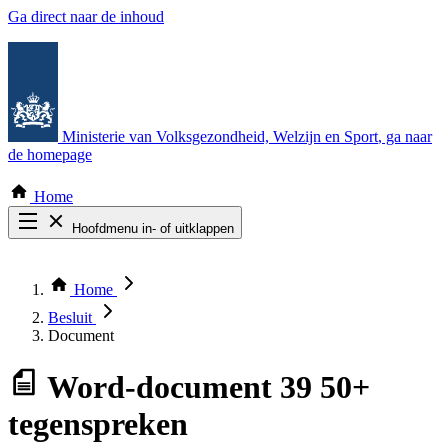
Ga direct naar de inhoud
Ministerie van Volksgezondheid, Welzijn en Sport
, ga naar
de homepage
Home
Hoofdmenu in- of uitklappen
Zoek door alle publicaties
Thema COVID-19
Home
Bekijk per bestuursorgaan
Besluit
Document
Word-document
39 50+
tegenspreken