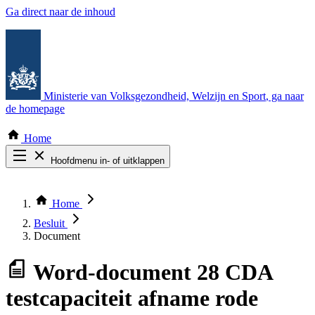
Ga direct naar de inhoud
Ministerie van Volksgezondheid, Welzijn en Sport
, ga naar
de homepage
Home
Hoofdmenu in- of uitklappen
Zoek door alle publicaties
Thema COVID-19
Home
Bekijk per bestuursorgaan
Besluit
Document
Word-document
28 CDA
testcapaciteit afname rode