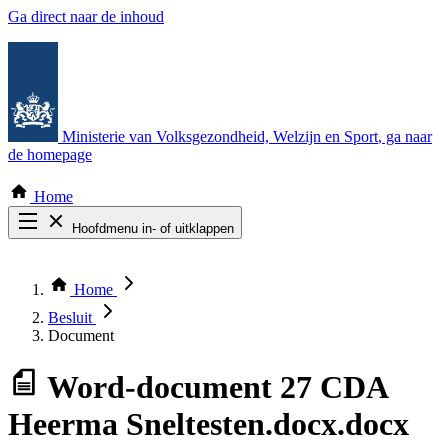
Ga direct naar de inhoud
Ministerie van Volksgezondheid, Welzijn en Sport
, ga naar
de homepage
Home
Hoofdmenu in- of uitklappen
Zoek door alle publicaties
Thema COVID-19
Home
Bekijk per bestuursorgaan
Besluit
Document
Word-document
27 CDA
Heerma Sneltesten.docx.docx