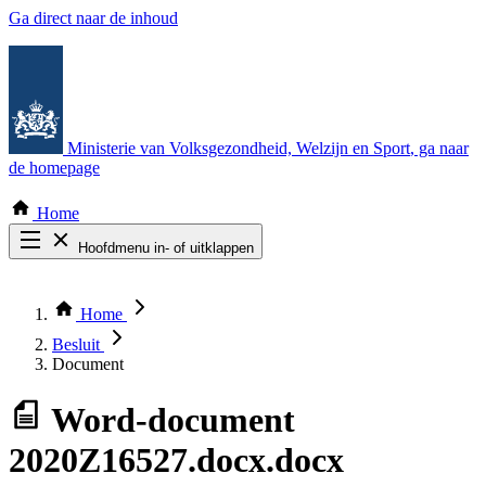
Ga direct naar de inhoud
Ministerie van Volksgezondheid, Welzijn en Sport
, ga naar
de homepage
Home
Hoofdmenu in- of uitklappen
Zoek door alle publicaties
Thema COVID-19
Home
Bekijk per bestuursorgaan
Besluit
Document
Word-document
2020Z16527.docx.docx