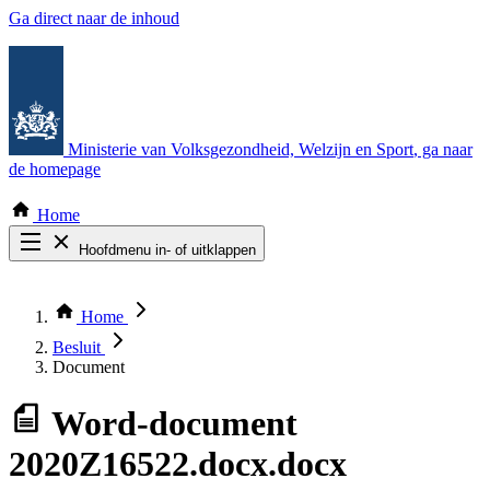
Ga direct naar de inhoud
Ministerie van Volksgezondheid, Welzijn en Sport
, ga naar
de homepage
Home
Hoofdmenu in- of uitklappen
Zoek door alle publicaties
Thema COVID-19
Home
Bekijk per bestuursorgaan
Besluit
Document
Word-document
2020Z16522.docx.docx