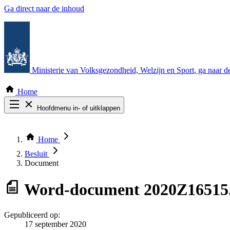
Ga direct naar de inhoud
Ministerie van Volksgezondheid, Welzijn en Sport
, ga naar 
Home
Hoofdmenu in- of uitklappen
Zoek door alle publicaties
Thema COVID-19
Home
Bekijk per bestuursorgaan
Besluit
Document
Word-document
2020Z16515
Gepubliceerd op:
17 september 2020