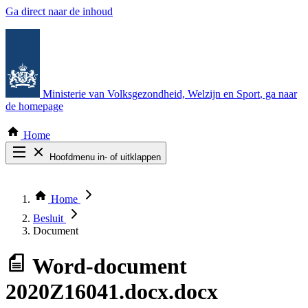
Ga direct naar de inhoud
Ministerie van Volksgezondheid, Welzijn en Sport
, ga naar
de homepage
Home
Hoofdmenu in- of uitklappen
Zoek door alle publicaties
Thema COVID-19
Home
Bekijk per bestuursorgaan
Besluit
Document
Word-document
2020Z16041.docx.docx