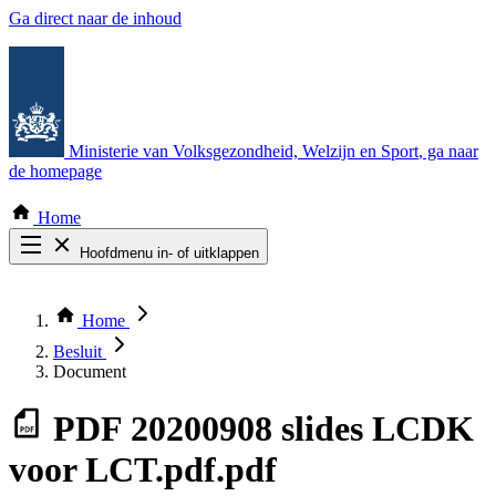
Ga direct naar de inhoud
Ministerie van Volksgezondheid, Welzijn en Sport
, ga naar
de homepage
Home
Hoofdmenu in- of uitklappen
Zoek door alle publicaties
Thema COVID-19
Home
Bekijk per bestuursorgaan
Besluit
Document
PDF
20200908 slides LCDK
voor LCT.pdf.pdf