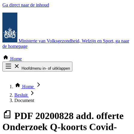
Ga direct naar de inhoud
Ministerie van Volksgezondheid, Welzijn en Sport
, ga naar
de homepage
Home
Hoofdmenu in- of uitklappen
Zoek door alle publicaties
Thema COVID-19
Home
Bekijk per bestuursorgaan
Besluit
Document
PDF
20200828 add. offerte
Onderzoek Q-koorts Covid-