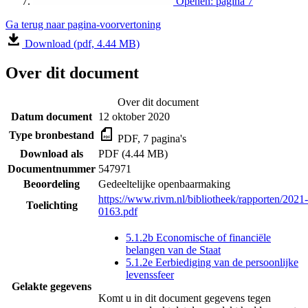
Openen: pagina 7
Ga terug naar pagina-voorvertoning
Download (pdf, 4.44 MB)
Over dit document
Over dit document
Datum document
12 oktober 2020
Type bronbestand
PDF, 7 pagina's
Download als
PDF (4.44 MB)
Documentnummer
547971
Beoordeling
Gedeeltelijke openbaarmaking
https://www.rivm.nl/bibliotheek/rapporten/2021-
Toelichting
0163.pdf
5.1.2b Economische of financiële
belangen van de Staat
5.1.2e Eerbiediging van de persoonlijke
levenssfeer
Gelakte gegevens
Komt u in dit document gegevens tegen