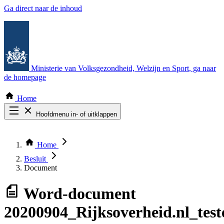
Ga direct naar de inhoud
Ministerie van Volksgezondheid, Welzijn en Sport
, ga naar
de homepage
Home
Hoofdmenu in- of uitklappen
Zoek door alle publicaties
Thema COVID-19
Home
Bekijk per bestuursorgaan
Besluit
Document
Word-document
20200904_Rijksoverheid.nl_test