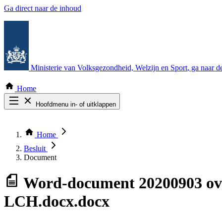
Ga direct naar de inhoud
Ministerie van Volksgezondheid, Welzijn en Sport
, ga naar 
Home
Hoofdmenu in- of uitklappen
Zoek door alle publicaties
Thema COVID-19
Home
Bekijk per bestuursorgaan
Besluit
Document
Word-document
20200903 ov
LCH.docx.docx