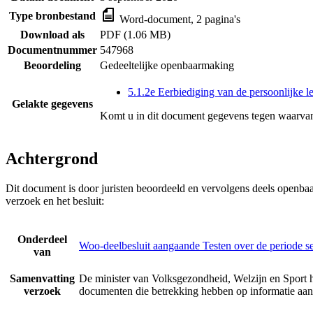
Type bronbestand
Word-document, 2 pagina's
Download als
PDF (1.06 MB)
Documentnummer
547968
Beoordeling
Gedeeltelijke openbaarmaking
5.1.2e Eerbiediging van de persoonlijke l
Gelakte gegevens
Komt u in dit document gegevens tegen waarvan
Achtergrond
Dit document is door juristen beoordeeld en vervolgens deels openba
verzoek en het besluit:
Onderdeel
Woo-deelbesluit aangaande Testen over de periode 
van
Samenvatting
De minister van Volksgezondheid, Welzijn en Sport h
verzoek
documenten die betrekking hebben op informatie aan