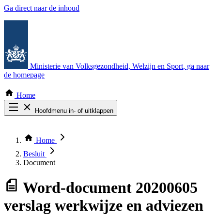
Ga direct naar de inhoud
Ministerie van Volksgezondheid, Welzijn en Sport
, ga naar
de homepage
Home
Hoofdmenu in- of uitklappen
Zoek door alle publicaties
Thema COVID-19
Home
Bekijk per bestuursorgaan
Besluit
Document
Word-document
20200605
verslag werkwijze en adviezen