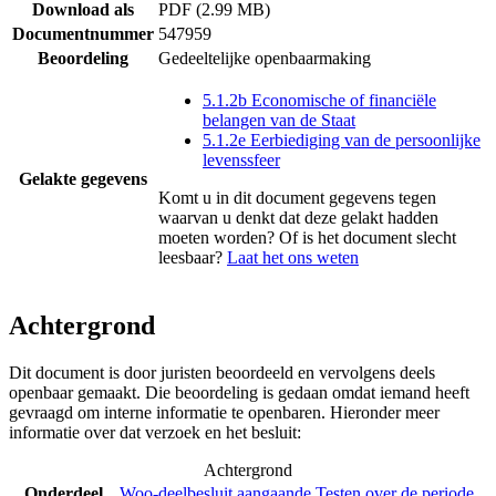
Download als
PDF (2.99 MB)
Documentnummer
547959
Beoordeling
Gedeeltelijke openbaarmaking
5.1.2b Economische of financiële
belangen van de Staat
5.1.2e Eerbiediging van de persoonlijke
levenssfeer
Gelakte gegevens
Komt u in dit document gegevens tegen
waarvan u denkt dat deze gelakt hadden
moeten worden? Of is het document slecht
leesbaar?
Laat het ons weten
Achtergrond
Dit document is door juristen beoordeeld en vervolgens deels
openbaar gemaakt. Die beoordeling is gedaan omdat iemand heeft
gevraagd om interne informatie te openbaren. Hieronder meer
informatie over dat verzoek en het besluit:
Achtergrond
Onderdeel
Woo-deelbesluit aangaande Testen over de periode