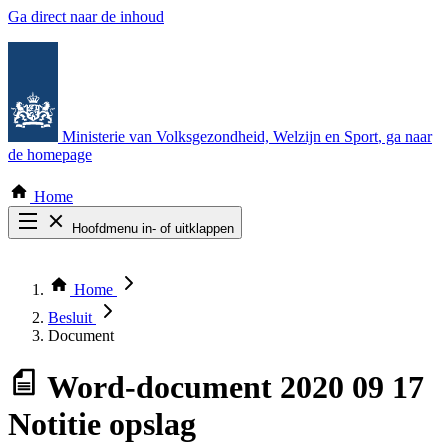
Ga direct naar de inhoud
Ministerie van Volksgezondheid, Welzijn en Sport
, ga naar
de homepage
Home
Hoofdmenu in- of uitklappen
Zoek door alle publicaties
Thema COVID-19
Home
Bekijk per bestuursorgaan
Besluit
Document
Word-document
2020 09 17
Notitie opslag