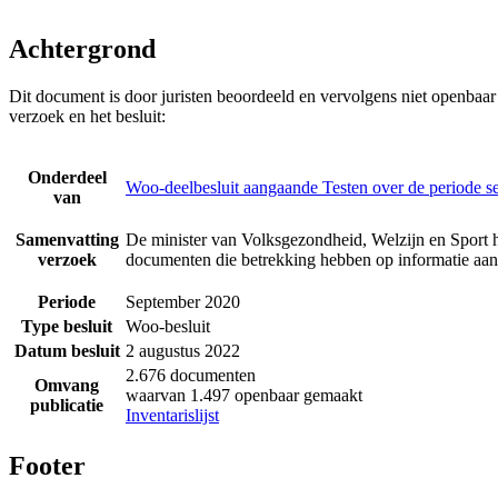
Achtergrond
Dit document is door juristen beoordeeld en vervolgens niet openbaa
verzoek en het besluit:
Onderdeel
Woo-deelbesluit aangaande Testen over de periode 
van
Samenvatting
De minister van Volksgezondheid, Welzijn en Sport h
verzoek
documenten die betrekking hebben op informatie aan
Periode
September 2020
Type besluit
Woo-besluit
Datum besluit
2 augustus 2022
2.676 documenten
Omvang
waarvan 1.497 openbaar gemaakt
publicatie
Inventarislijst
Footer