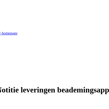
de homepage
Notitie leveringen beademingsap