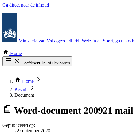
Ga direct naar de inhoud
Ministerie van Volksgezondheid, Welzijn en Sport
, ga naar 
Home
Hoofdmenu in- of uitklappen
Zoek door alle publicaties
Thema COVID-19
Home
Bekijk per bestuursorgaan
Besluit
Document
Word-document
200921 mail 
Gepubliceerd op:
22 september 2020