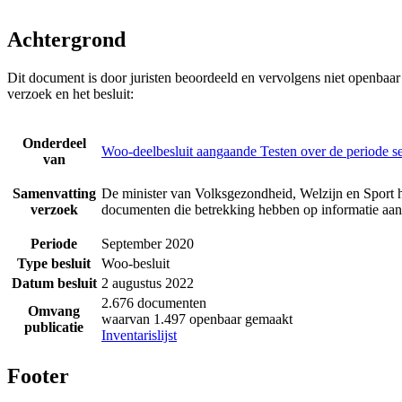
Achtergrond
Dit document is door juristen beoordeeld en vervolgens niet openbaa
verzoek en het besluit:
Onderdeel
Woo-deelbesluit aangaande Testen over de periode 
van
Samenvatting
De minister van Volksgezondheid, Welzijn en Sport h
verzoek
documenten die betrekking hebben op informatie aan
Periode
September 2020
Type besluit
Woo-besluit
Datum besluit
2 augustus 2022
2.676 documenten
Omvang
waarvan 1.497 openbaar gemaakt
publicatie
Inventarislijst
Footer