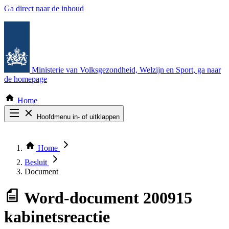
Ga direct naar de inhoud
Ministerie van Volksgezondheid, Welzijn en Sport
, ga naar
de homepage
Home
Hoofdmenu in- of uitklappen
Zoek door alle publicaties
Thema COVID-19
Home
Bekijk per bestuursorgaan
Besluit
Document
Word-document
200915
kabinetsreactie