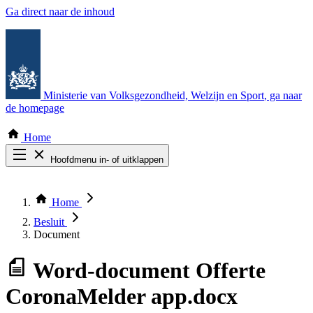
Ga direct naar de inhoud
Ministerie van Volksgezondheid, Welzijn en Sport
, ga naar
de homepage
Home
Hoofdmenu in- of uitklappen
Zoek door alle publicaties
Thema COVID-19
Home
Bekijk per bestuursorgaan
Besluit
Document
Word-document
Offerte
CoronaMelder app.docx