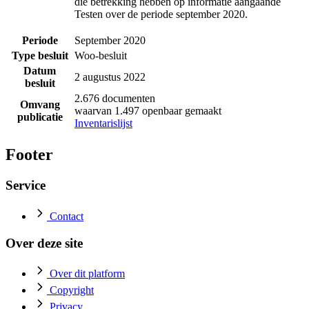
die betrekking hebben op informatie aangaande
Testen over de periode september 2020.
Periode
September 2020
Type besluit
Woo-besluit
Datum
2 augustus 2022
besluit
2.676 documenten
Omvang
waarvan 1.497 openbaar gemaakt
publicatie
Inventarislijst
Footer
Service
Contact
Over deze site
Over dit platform
Copyright
Privacy