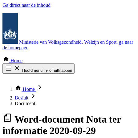
Ga direct naar de inhoud
Ministerie van Volksgezondheid, Welzijn en Sport
, ga naar
de homepage
Home
Hoofdmenu in- of uitklappen
Zoek door alle publicaties
Thema COVID-19
Home
Bekijk per bestuursorgaan
Besluit
Document
Word-document
Nota ter
informatie 2020-09-29