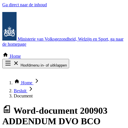
Ga direct naar de inhoud
Ministerie van Volksgezondheid, Welzijn en Sport
, ga naar
de homepage
Home
Hoofdmenu in- of uitklappen
Zoek door alle publicaties
Thema COVID-19
Home
Bekijk per bestuursorgaan
Besluit
Document
Word-document
200903
ADDENDUM DVO BCO