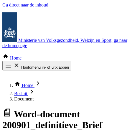
Ga direct naar de inhoud
Ministerie van Volksgezondheid, Welzijn en Sport
, ga naar
de homepage
Home
Hoofdmenu in- of uitklappen
Zoek door alle publicaties
Thema COVID-19
Home
Bekijk per bestuursorgaan
Besluit
Document
Word-document
200901_definitieve_Brief