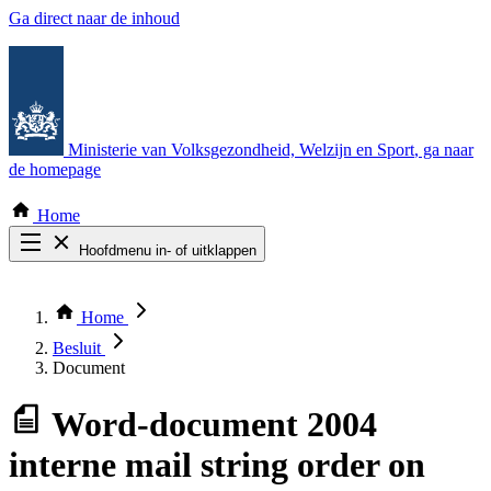
Ga direct naar de inhoud
Ministerie van Volksgezondheid, Welzijn en Sport
, ga naar
de homepage
Home
Hoofdmenu in- of uitklappen
Zoek door alle publicaties
Thema COVID-19
Home
Bekijk per bestuursorgaan
Besluit
Document
Word-document
2004
interne mail string order on