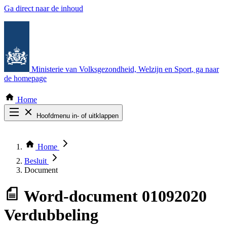
Ga direct naar de inhoud
Ministerie van Volksgezondheid, Welzijn en Sport
, ga naar
de homepage
Home
Hoofdmenu in- of uitklappen
Zoek door alle publicaties
Thema COVID-19
Home
Bekijk per bestuursorgaan
Besluit
Document
Word-document
01092020
Verdubbeling