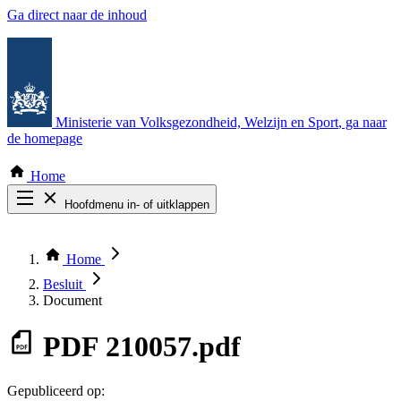
Ga direct naar de inhoud
Ministerie van Volksgezondheid, Welzijn en Sport
, ga naar
de homepage
Home
Hoofdmenu in- of uitklappen
Zoek door alle publicaties
Thema COVID-19
Home
Bekijk per bestuursorgaan
Besluit
Document
PDF
210057.pdf
Gepubliceerd op: