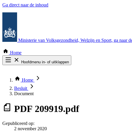
Ga direct naar de inhoud
Ministerie van Volksgezondheid, Welzijn en Sport
, ga naar 
Home
Hoofdmenu in- of uitklappen
Zoek door alle publicaties
Thema COVID-19
Home
Bekijk per bestuursorgaan
Besluit
Document
PDF
209919.pdf
Gepubliceerd op:
2 november 2020