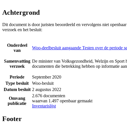
Achtergrond
Dit document is door juristen beoordeeld en vervolgens niet openbaa
verzoek en het besluit:
Onderdeel
Woo-deelbesluit aangaande Testen over de periode 
van
Samenvatting
De minister van Volksgezondheid, Welzijn en Sport h
verzoek
documenten die betrekking hebben op informatie aan
Periode
September 2020
Type besluit
Woo-besluit
Datum besluit
2 augustus 2022
2.676 documenten
Omvang
waarvan 1.497 openbaar gemaakt
publicatie
Inventarislijst
Footer