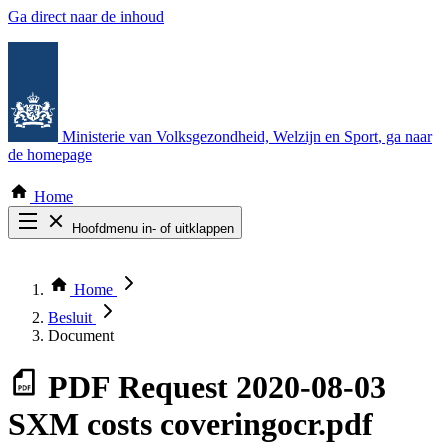
Ga direct naar de inhoud
Ministerie van Volksgezondheid, Welzijn en Sport
, ga naar
de homepage
Home
Hoofdmenu in- of uitklappen
Zoek door alle publicaties
Thema COVID-19
Home
Bekijk per bestuursorgaan
Besluit
Document
PDF
Request 2020-08-03
SXM costs coveringocr.pdf