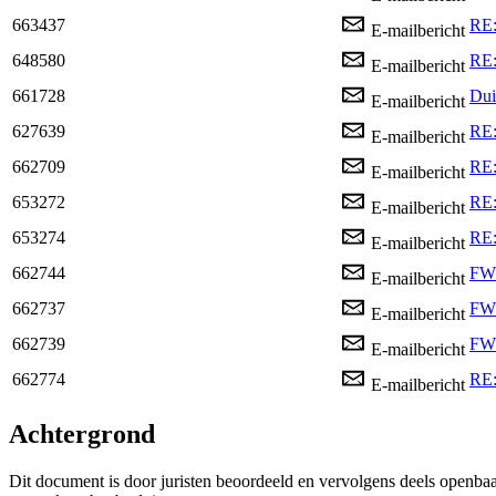
663437
RE:
E-mailbericht
648580
RE:
E-mailbericht
661728
Dui
E-mailbericht
627639
RE:
E-mailbericht
662709
RE:
E-mailbericht
653272
RE:
E-mailbericht
653274
RE:
E-mailbericht
662744
FW:
E-mailbericht
662737
FW:
E-mailbericht
662739
FW:
E-mailbericht
662774
RE:
E-mailbericht
Achtergrond
Dit document is door juristen beoordeeld en vervolgens deels openba