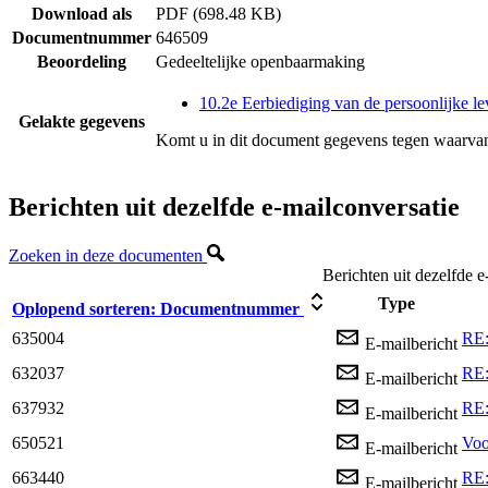
Download als
PDF (698.48 KB)
Documentnummer
646509
Beoordeling
Gedeeltelijke openbaarmaking
10.2e Eerbiediging van de persoonlijke le
Gelakte gegevens
Komt u in dit document gegevens tegen waarvan
Berichten uit dezelfde e-mailconversatie
Zoeken in deze documenten
Berichten uit dezelfde e
Type
Oplopend sorteren:
Documentnummer
635004
RE:
E-mailbericht
632037
RE:
E-mailbericht
637932
RE:
E-mailbericht
650521
Voo
E-mailbericht
663440
RE:
E-mailbericht