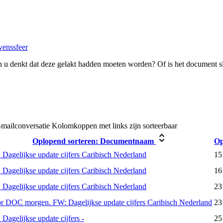
venssfeer
 u denkt dat deze gelakt hadden moeten worden? Of is het document s
-mailconversatie
Kolomkoppen met links zijn sorteerbaar
Oplopend sorteren:
Documentnaam
Op
 Dagelijkse update cijfers Caribisch Nederland
15
 Dagelijkse update cijfers Caribisch Nederland
16
 Dagelijkse update cijfers Caribisch Nederland
23
r DOC morgen. FW: Dagelijkse update cijfers Caribisch Nederland
23
 Dagelijkse update cijfers -
25