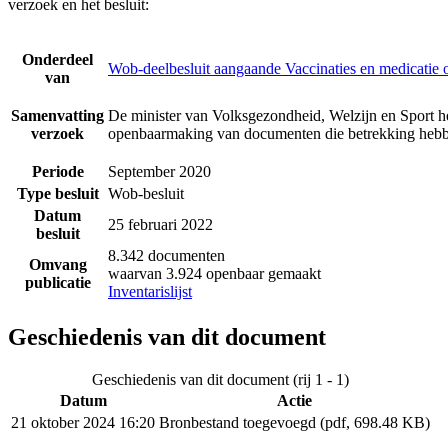
verzoek en het besluit:
Onderdeel
Wob-deelbesluit aangaande Vaccinaties en medicatie 
van
Samenvatting
De minister van Volksgezondheid, Welzijn en Sport he
verzoek
openbaarmaking van documenten die betrekking hebbe
Periode
September 2020
Type besluit
Wob-besluit
Datum
25 februari 2022
besluit
8.342 documenten
Omvang
waarvan 3.924 openbaar gemaakt
publicatie
Inventarislijst
Geschiedenis van dit document
Geschiedenis van dit document (rij 1 - 1)
Datum
Actie
21 oktober 2024 16:20
Bronbestand toegevoegd (pdf, 698.48 KB)