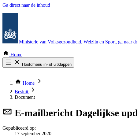
Ga direct naar de inhoud
Ministerie van Volksgezondheid, Welzijn en Sport
, ga naar 
Home
Hoofdmenu in- of uitklappen
Zoek door alle publicaties
Thema COVID-19
Home
Bekijk per bestuursorgaan
Besluit
Document
E-mailbericht
Dagelijkse upd
Gepubliceerd op:
17 september 2020