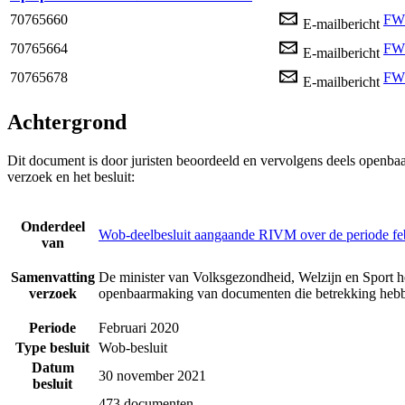
70765660
FW:
E-mailbericht
70765664
FW:
E-mailbericht
70765678
FW:
E-mailbericht
Achtergrond
Dit document is door juristen beoordeeld en vervolgens deels openba
verzoek en het besluit:
Onderdeel
Wob-deelbesluit aangaande RIVM over de periode fe
van
Samenvatting
De minister van Volksgezondheid, Welzijn en Sport h
verzoek
openbaarmaking van documenten die betrekking hebb
Periode
Februari 2020
Type besluit
Wob-besluit
Datum
30 november 2021
besluit
473 documenten