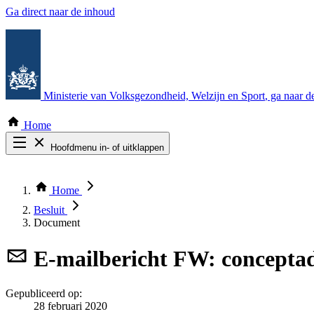
Ga direct naar de inhoud
Ministerie van Volksgezondheid, Welzijn en Sport
, ga naar 
Home
Hoofdmenu in- of uitklappen
Zoek door alle publicaties
Thema COVID-19
Home
Bekijk per bestuursorgaan
Besluit
Document
E-mailbericht
FW: conceptad
Gepubliceerd op:
28 februari 2020