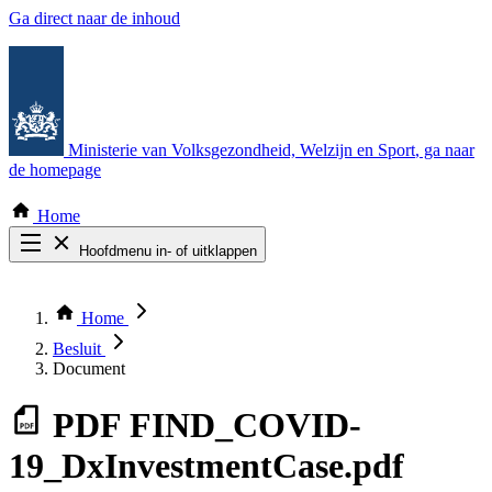
Ga direct naar de inhoud
Ministerie van Volksgezondheid, Welzijn en Sport
, ga naar
de homepage
Home
Hoofdmenu in- of uitklappen
Zoek door alle publicaties
Thema COVID-19
Home
Bekijk per bestuursorgaan
Besluit
Document
PDF
FIND_COVID-
19_DxInvestmentCase.pdf