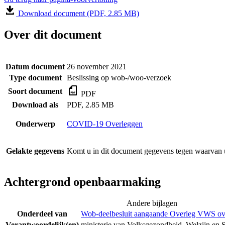
Download document (PDF, 2.85 MB)
Over dit document
Datum document
26 november 2021
Type document
Beslissing op wob-/woo-verzoek
Soort document
PDF
Download als
PDF, 2.85 MB
Onderwerp
COVID-19 Overleggen
Gelakte gegevens
Komt u in dit document gegevens tegen waarvan u
Achtergrond openbaarmaking
Andere bijlagen
Onderdeel van
Wob-deelbesluit aangaande Overleg VWS ove
Verantwoordelijk(en)
ministerie van Volksgezondheid, Welzijn en 