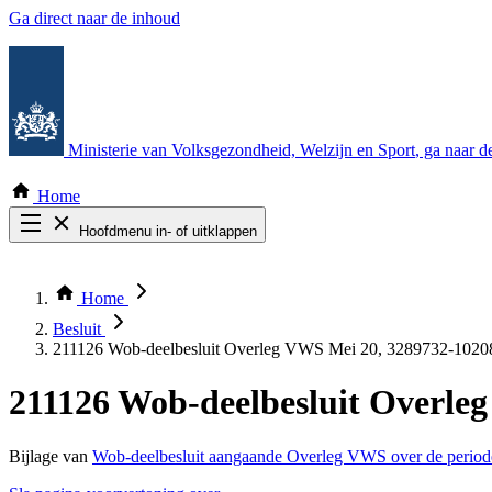
Ga direct naar de inhoud
Ministerie van Volksgezondheid, Welzijn en Sport
, ga naar 
Home
Hoofdmenu in- of uitklappen
Zoek door alle publicaties
Thema COVID-19
Home
Bekijk per bestuursorgaan
Besluit
211126 Wob-deelbesluit Overleg VWS Mei 20, 3289732-102
211126 Wob-deelbesluit Overle
Bijlage van
Wob-deelbesluit aangaande Overleg VWS over de period