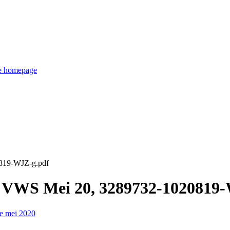
de homepage
0819-WJZ-g.pdf
g VWS Mei 20, 3289732-1020819
e mei 2020