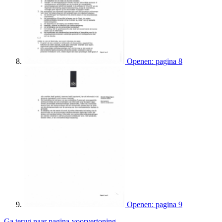
Openen: pagina 8
Openen: pagina 9
Ga terug naar pagina-voorvertoning