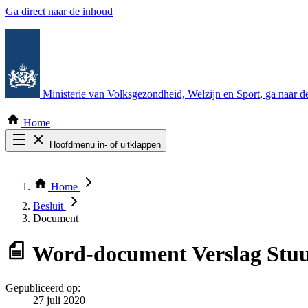
Ga direct naar de inhoud
Ministerie van Volksgezondheid, Welzijn en Sport
, ga naar 
Home
Hoofdmenu in- of uitklappen
Zoek door alle publicaties
Thema COVID-19
Home
Bekijk per bestuursorgaan
Besluit
Document
Word-document
Verslag Stu
Gepubliceerd op:
27 juli 2020