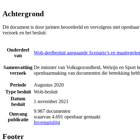
Achtergrond
Dit document is door juristen beoordeeld en vervolgens niet openbaa
verzoek en het besluit:
Onderdeel
Wob-deelbesluit aangaande Scenario’s en maatregelen
van
Samenvatting
De minister van Volksgezondheid, Welzijn en Sport he
verzoek
openbaarmaking van documenten die betrekking hebbe
Periode
Augustus 2020
Type besluit
Wob-besluit
Datum
1 november 2021
besluit
9.987 documenten
Omvang
waarvan 4.691 openbaar gemaakt
publicatie
Inventarislijst
Footer