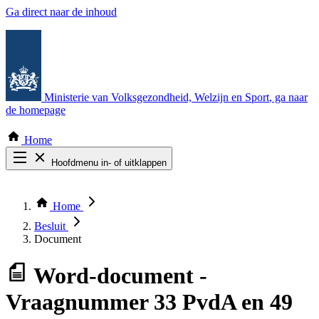
Ga direct naar de inhoud
Ministerie van Volksgezondheid, Welzijn en Sport
, ga naar
de homepage
Home
Hoofdmenu in- of uitklappen
Zoek door alle publicaties
Thema COVID-19
Home
Bekijk per bestuursorgaan
Besluit
Document
Word-document
-
Vraagnummer 33 PvdA en 49