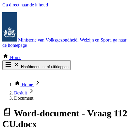
Ga direct naar de inhoud
Ministerie van Volksgezondheid, Welzijn en Sport
, ga naar
de homepage
Home
Hoofdmenu in- of uitklappen
Zoek door alle publicaties
Thema COVID-19
Home
Bekijk per bestuursorgaan
Besluit
Document
Word-document
- Vraag 112
CU.docx