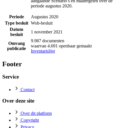
aangaande Scenario’s en maatregelen over de
periode augustus 2020.
Periode
Augustus 2020
Type besluit
Wob-besluit
Datum
1 november 2021
besluit
9.987 documenten
Omvang
waarvan 4.691 openbaar gemaakt
publicatie
Inventarislijst
Footer
Service
Contact
Over deze site
Over dit platform
Copyright
Privacy