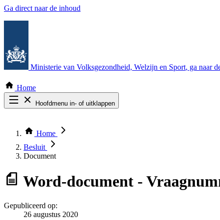
Ga direct naar de inhoud
Ministerie van Volksgezondheid, Welzijn en Sport
, ga naar 
Home
Hoofdmenu in- of uitklappen
Zoek door alle publicaties
Thema COVID-19
Home
Bekijk per bestuursorgaan
Besluit
Document
Word-document
- Vraagnumm
Gepubliceerd op:
26 augustus 2020