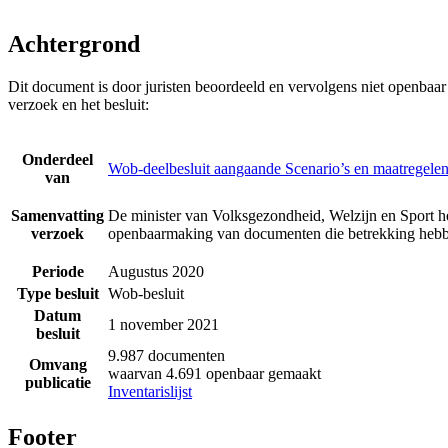
Achtergrond
Dit document is door juristen beoordeeld en vervolgens niet openbaa
verzoek en het besluit:
Onderdeel
Wob-deelbesluit aangaande Scenario’s en maatregelen
van
Samenvatting
De minister van Volksgezondheid, Welzijn en Sport he
verzoek
openbaarmaking van documenten die betrekking hebbe
Periode
Augustus 2020
Type besluit
Wob-besluit
Datum
1 november 2021
besluit
9.987 documenten
Omvang
waarvan 4.691 openbaar gemaakt
publicatie
Inventarislijst
Footer