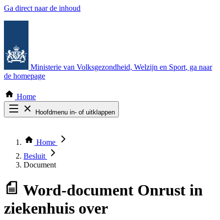
Ga direct naar de inhoud
Ministerie van Volksgezondheid, Welzijn en Sport
, ga naar
de homepage
Home
Hoofdmenu in- of uitklappen
Zoek door alle publicaties
Thema COVID-19
Home
Bekijk per bestuursorgaan
Besluit
Document
Word-document
Onrust in
ziekenhuis over