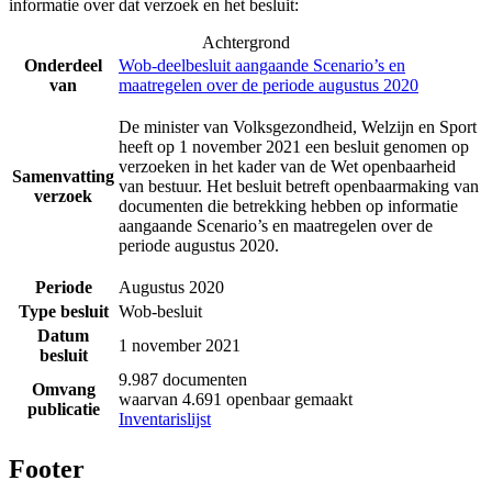
informatie over dat verzoek en het besluit:
Achtergrond
Onderdeel
Wob-deelbesluit aangaande Scenario’s en
van
maatregelen over de periode augustus 2020
De minister van Volksgezondheid, Welzijn en Sport
heeft op 1 november 2021 een besluit genomen op
verzoeken in het kader van de Wet openbaarheid
Samenvatting
van bestuur. Het besluit betreft openbaarmaking van
verzoek
documenten die betrekking hebben op informatie
aangaande Scenario’s en maatregelen over de
periode augustus 2020.
Periode
Augustus 2020
Type besluit
Wob-besluit
Datum
1 november 2021
besluit
9.987 documenten
Omvang
waarvan 4.691 openbaar gemaakt
publicatie
Inventarislijst
Footer