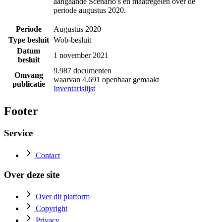
aangaande Scenario’s en maatregelen over de
periode augustus 2020.
Periode
Augustus 2020
Type besluit
Wob-besluit
Datum
1 november 2021
besluit
9.987 documenten
Omvang
waarvan 4.691 openbaar gemaakt
publicatie
Inventarislijst
Footer
Service
Contact
Over deze site
Over dit platform
Copyright
Privacy