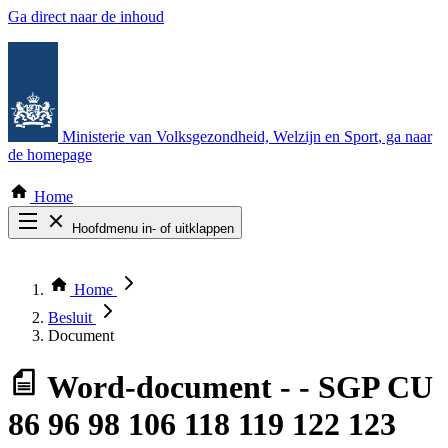
Ga direct naar de inhoud
Ministerie van Volksgezondheid, Welzijn en Sport
, ga naar
de homepage
Home
Hoofdmenu in- of uitklappen
Zoek door alle publicaties
Thema COVID-19
Home
Bekijk per bestuursorgaan
Besluit
Document
Word-document
- - SGP CU
86 96 98 106 118 119 122 123