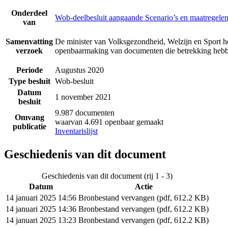
Onderdeel
Wob-deelbesluit aangaande Scenario’s en maatregelen
van
Samenvatting
De minister van Volksgezondheid, Welzijn en Sport he
verzoek
openbaarmaking van documenten die betrekking hebbe
Periode
Augustus 2020
Type besluit
Wob-besluit
Datum
1 november 2021
besluit
9.987 documenten
Omvang
waarvan 4.691 openbaar gemaakt
publicatie
Inventarislijst
Geschiedenis van dit document
Geschiedenis van dit document (rij 1 - 3)
Datum
Actie
14 januari 2025 14:56
Bronbestand vervangen (pdf, 612.2 KB)
14 januari 2025 14:36
Bronbestand vervangen (pdf, 612.2 KB)
14 januari 2025 13:23
Bronbestand vervangen (pdf, 612.2 KB)