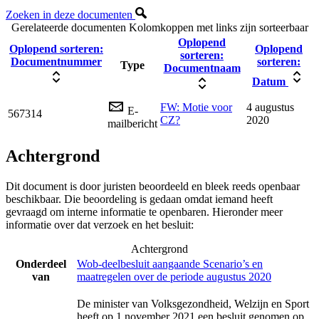
Zoeken in deze documenten
Gerelateerde documenten
Kolomkoppen met links zijn sorteerbaar
Oplopend
Oplopend sorteren:
Oplopend
sorteren:
Documentnummer
sorteren:
Type
Documentnaam
Datum
FW: Motie voor
4 augustus
E-
567314
CZ?
2020
mailbericht
Achtergrond
Dit document is door juristen beoordeeld en bleek reeds openbaar
beschikbaar. Die beoordeling is gedaan omdat iemand heeft
gevraagd om interne informatie te openbaren. Hieronder meer
informatie over dat verzoek en het besluit:
Achtergrond
Onderdeel
Wob-deelbesluit aangaande Scenario’s en
van
maatregelen over de periode augustus 2020
De minister van Volksgezondheid, Welzijn en Sport
heeft op 1 november 2021 een besluit genomen op