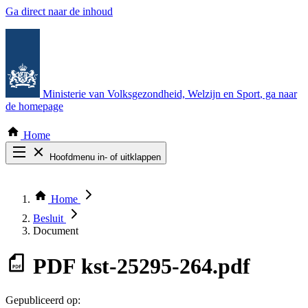
Ga direct naar de inhoud
Ministerie van Volksgezondheid, Welzijn en Sport
, ga naar
de homepage
Home
Hoofdmenu in- of uitklappen
Zoek door alle publicaties
Thema COVID-19
Home
Bekijk per bestuursorgaan
Besluit
Document
PDF
kst-25295-264.pdf
Gepubliceerd op: