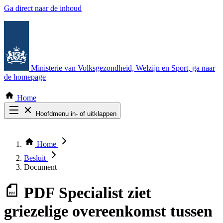
Ga direct naar de inhoud
Ministerie van Volksgezondheid, Welzijn en Sport
, ga naar
de homepage
Home
Hoofdmenu in- of uitklappen
Zoek door alle publicaties
Thema COVID-19
Home
Bekijk per bestuursorgaan
Besluit
Document
PDF
Specialist ziet
griezelige overeenkomst tussen