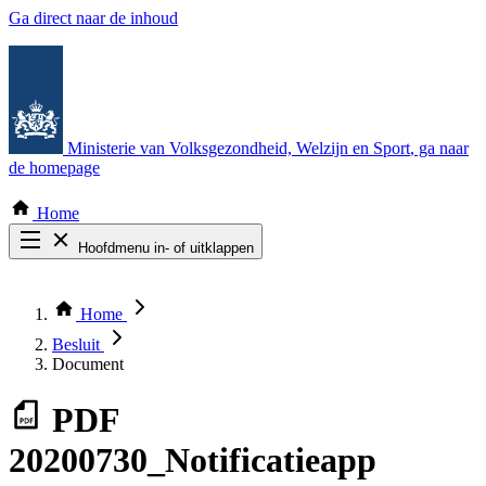
Ga direct naar de inhoud
Ministerie van Volksgezondheid, Welzijn en Sport
, ga naar
de homepage
Home
Hoofdmenu in- of uitklappen
Zoek door alle publicaties
Thema COVID-19
Home
Bekijk per bestuursorgaan
Besluit
Document
PDF
20200730_Notificatieapp