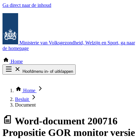
Ga direct naar de inhoud
Ministerie van Volksgezondheid, Welzijn en Sport
, ga naar
de homepage
Home
Hoofdmenu in- of uitklappen
Zoek door alle publicaties
Thema COVID-19
Home
Bekijk per bestuursorgaan
Besluit
Document
Word-document
200716
Propositie GOR monitor versie