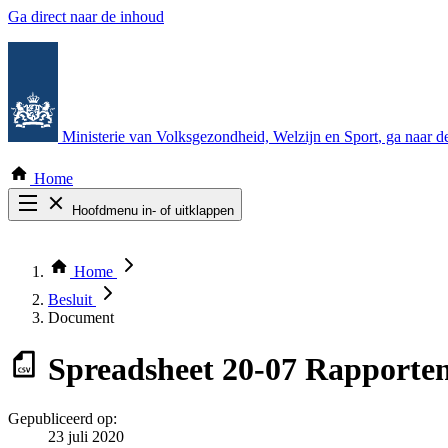
Ga direct naar de inhoud
Ministerie van Volksgezondheid, Welzijn en Sport
, ga naar 
Home
Hoofdmenu in- of uitklappen
Zoek door alle publicaties
Thema COVID-19
Home
Bekijk per bestuursorgaan
Besluit
Document
Spreadsheet
20-07 Rapporten 
Gepubliceerd op:
23 juli 2020