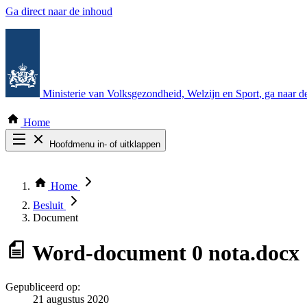
Ga direct naar de inhoud
Ministerie van Volksgezondheid, Welzijn en Sport
, ga naar 
Home
Hoofdmenu in- of uitklappen
Zoek door alle publicaties
Thema COVID-19
Home
Bekijk per bestuursorgaan
Besluit
Document
Word-document
0 nota.docx
Gepubliceerd op:
21 augustus 2020