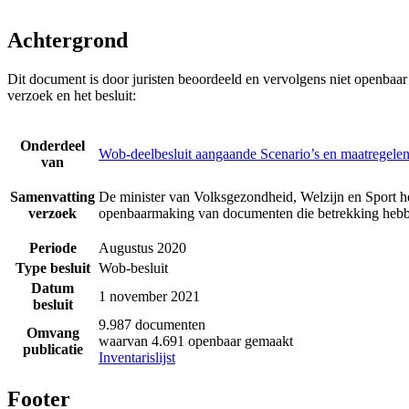
Achtergrond
Dit document is door juristen beoordeeld en vervolgens niet openbaa
verzoek en het besluit:
Onderdeel
Wob-deelbesluit aangaande Scenario’s en maatregelen
van
Samenvatting
De minister van Volksgezondheid, Welzijn en Sport he
verzoek
openbaarmaking van documenten die betrekking hebbe
Periode
Augustus 2020
Type besluit
Wob-besluit
Datum
1 november 2021
besluit
9.987 documenten
Omvang
waarvan 4.691 openbaar gemaakt
publicatie
Inventarislijst
Footer