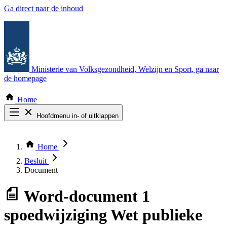
Ga direct naar de inhoud
Ministerie van Volksgezondheid, Welzijn en Sport
, ga naar
de homepage
Home
Hoofdmenu in- of uitklappen
Zoek door alle publicaties
Thema COVID-19
Home
Bekijk per bestuursorgaan
Besluit
Document
Word-document
1
spoedwijziging Wet publieke