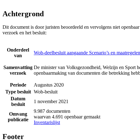
Achtergrond
Dit document is door juristen beoordeeld en vervolgens niet openbaa
verzoek en het besluit:
Onderdeel
Wob-deelbesluit aangaande Scenario’s en maatregelen
van
Samenvatting
De minister van Volksgezondheid, Welzijn en Sport he
verzoek
openbaarmaking van documenten die betrekking hebbe
Periode
Augustus 2020
Type besluit
Wob-besluit
Datum
1 november 2021
besluit
9.987 documenten
Omvang
waarvan 4.691 openbaar gemaakt
publicatie
Inventarislijst
Footer