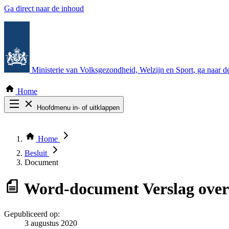
Ga direct naar de inhoud
Ministerie van Volksgezondheid, Welzijn en Sport
, ga naar 
Home
Hoofdmenu in- of uitklappen
Zoek door alle publicaties
Thema COVID-19
Home
Bekijk per bestuursorgaan
Besluit
Document
Word-document
Verslag ove
Gepubliceerd op:
3 augustus 2020