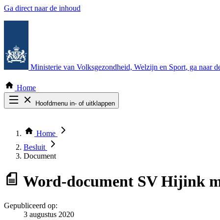
Ga direct naar de inhoud
Ministerie van Volksgezondheid, Welzijn en Sport
, ga naar 
Home
Hoofdmenu in- of uitklappen
Zoek door alle publicaties
Thema COVID-19
Home
Bekijk per bestuursorgaan
Besluit
Document
Word-document
SV Hijink m
Gepubliceerd op:
3 augustus 2020