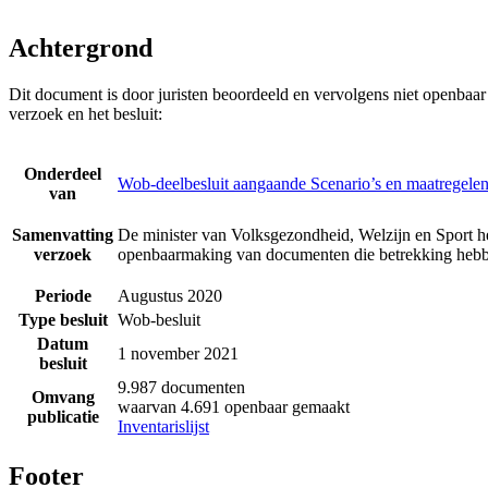
Achtergrond
Dit document is door juristen beoordeeld en vervolgens niet openbaa
verzoek en het besluit:
Onderdeel
Wob-deelbesluit aangaande Scenario’s en maatregelen
van
Samenvatting
De minister van Volksgezondheid, Welzijn en Sport he
verzoek
openbaarmaking van documenten die betrekking hebbe
Periode
Augustus 2020
Type besluit
Wob-besluit
Datum
1 november 2021
besluit
9.987 documenten
Omvang
waarvan 4.691 openbaar gemaakt
publicatie
Inventarislijst
Footer