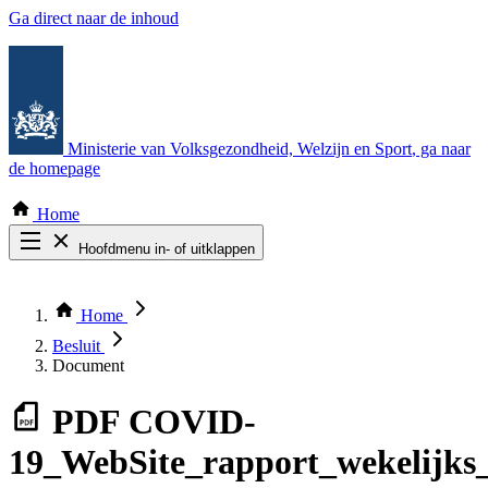
Ga direct naar de inhoud
Ministerie van Volksgezondheid, Welzijn en Sport
, ga naar
de homepage
Home
Hoofdmenu in- of uitklappen
Zoek door alle publicaties
Thema COVID-19
Home
Bekijk per bestuursorgaan
Besluit
Document
PDF
COVID-
19_WebSite_rapport_wekelijks