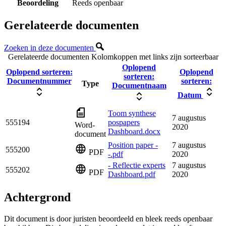
Beoordeling
Reeds openbaar
Gerelateerde documenten
Zoeken in deze documenten
Gerelateerde documenten
Kolomkoppen met links zijn sorteerbaar
Oplopend
Oplopend sorteren:
Oplopend
sorteren:
Documentnummer
sorteren:
Type
Documentnaam
Datum
Toom synthese
7 augustus
555194
pospapers
Word-
2020
Dashboard.docx
document
Position paper -
7 augustus
555200
PDF
-.pdf
2020
- Reflectie experts
7 augustus
555202
PDF
Dashboard.pdf
2020
Achtergrond
Dit document is door juristen beoordeeld en bleek reeds openbaar