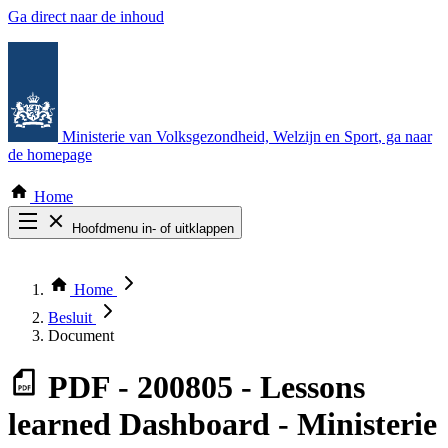
Ga direct naar de inhoud
Ministerie van Volksgezondheid, Welzijn en Sport
, ga naar
de homepage
Home
Hoofdmenu in- of uitklappen
Zoek door alle publicaties
Thema COVID-19
Home
Bekijk per bestuursorgaan
Besluit
Document
PDF
- 200805 - Lessons
learned Dashboard - Ministerie