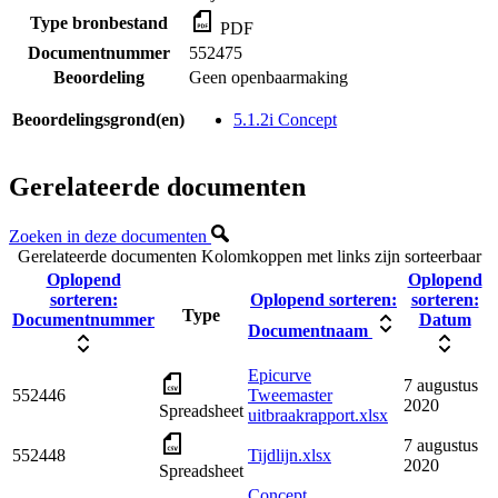
Type bronbestand
PDF
Documentnummer
552475
Beoordeling
Geen openbaarmaking
Beoordelingsgrond(en)
5.1.2i Concept
Gerelateerde documenten
Zoeken in deze documenten
Gerelateerde documenten
Kolomkoppen met links zijn sorteerbaar
Oplopend
Oplopend
sorteren:
Oplopend sorteren:
sorteren:
Type
Documentnummer
Datum
Documentnaam
Epicurve
7 augustus
552446
Tweemaster
2020
Spreadsheet
uitbraakrapport.xlsx
7 augustus
552448
Tijdlijn.xlsx
2020
Spreadsheet
Concept