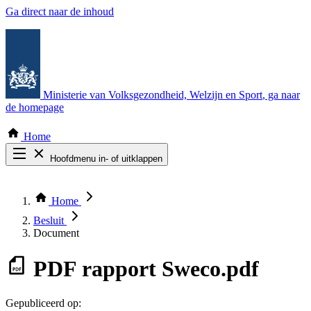
Ga direct naar de inhoud
Ministerie van Volksgezondheid, Welzijn en Sport
, ga naar
de homepage
Home
Hoofdmenu in- of uitklappen
Zoek door alle publicaties
Thema COVID-19
Home
Bekijk per bestuursorgaan
Besluit
Document
PDF
rapport Sweco.pdf
Gepubliceerd op: